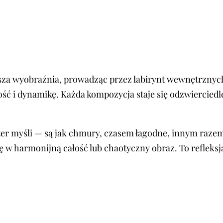
sza wyobraźnia, prowadząc przez labirynt wewnętrznych 
ć i dynamikę. Każda kompozycja staje się odzwierciedle
ter myśli — są jak chmury, czasem łagodne, innym razem
ię w harmonijną całość lub chaotyczny obraz. To refle