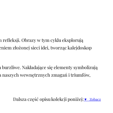
refleksji. Obrazy w tym cyklu eksplorują
niem złożonej sieci idei, tworząc kalejdoskop
 burzliwe. Nakładające się elementy symbolizują
ksja naszych wewnętrznych zmagań i triumfów,
Dalsza część opisu kolekcji poniżej:
▼ Zobacz