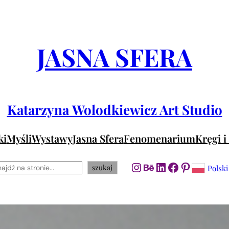
JASNA SFERA
Katarzyna Wolodkiewicz Art Studio
ki
Myśli
Wystawy
Jasna Sfera
Fenomenarium
Kręgi i
zukaj
Instagram
Behance
LinkedIn
Facebook
Pinteres
szukaj
Polski