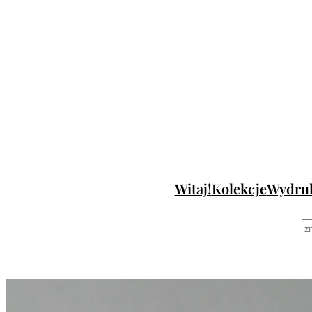
Przejdź
do
treści
Witaj!
Kolekcje
Wydru
S