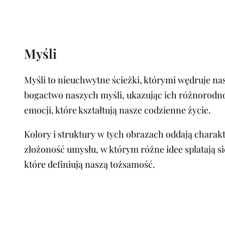
Myśli
Myśli to nieuchwytne ścieżki, którymi wędruje na
bogactwo naszych myśli, ukazując ich różnorodnoś
emocji, które kształtują nasze codzienne życie.
Kolory i struktury w tych obrazach oddają charak
złożoność umysłu, w którym różne idee splatają s
które definiują naszą tożsamość.