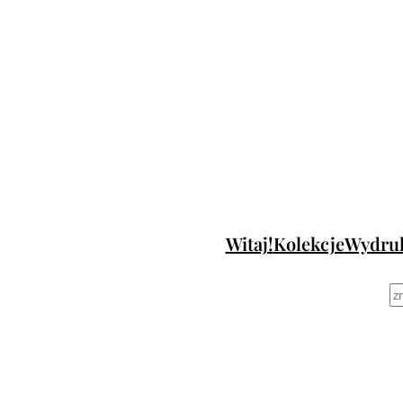
Przejdź
do
treści
Witaj!
Kolekcje
Wydru
S