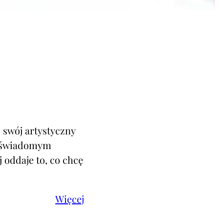
o swój artystyczny
e świadomym
 oddaje to, co chcę
Więcej