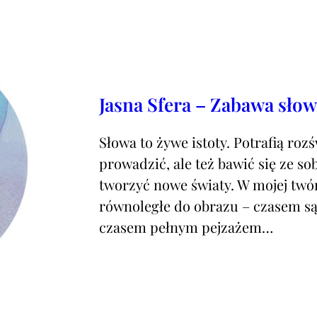
Jasna Sfera – Zabawa sło
Słowa to żywe istoty. Potrafią rozś
prowadzić, ale też bawić się ze sob
tworzyć nowe światy. W mojej twó
równoległe do obrazu – czasem są
czasem pełnym pejzażem…