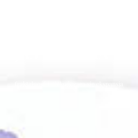
JASNA SFERA
fraktalność i niekończąca się ekspansja