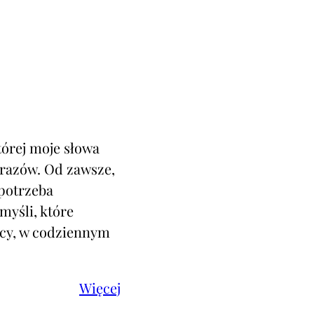
tórej moje słowa
brazów. Od zawsze,
potrzeba
myśli, które
racy, w codziennym
Więcej