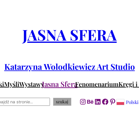
JASNA SFERA
Katarzyna Wolodkiewicz Art Studio
Jasna Sfera
ki
Myśli
Wystawy
Fenomenarium
Kręgi i
zukaj
Instagram
Behance
LinkedIn
Facebook
Pinteres
szukaj
Polski