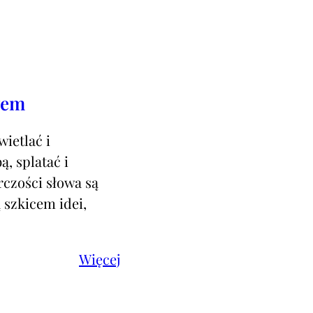
wem
wietlać i
ą, splatać i
rczości słowa są
 szkicem idei,
Więcej