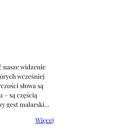
ć nasze widzenie
tórych wcześniej
rczości słowa są
 – są częścią
czy gest malarski…
Więcej