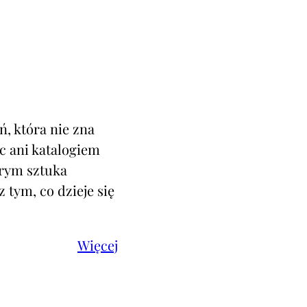
ń, która nie zna
ac ani katalogiem
órym sztuka
 tym, co dzieje się
Więcej