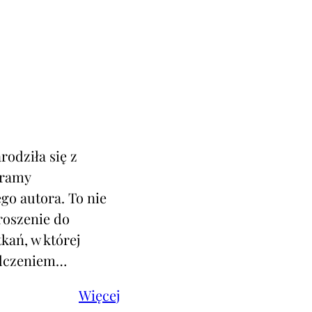
rodziła się z
 ramy
go autora. To nie
proszenie do
kań, w której
adczeniem…
Więcej