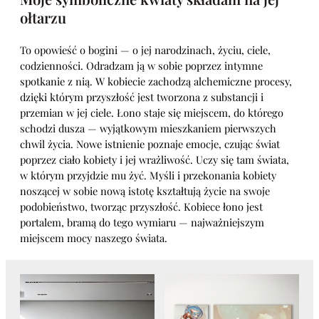
ołtarzu
To opowieść o bogini — o jej narodzinach, życiu, ciele,
codzienności. Odradzam ją w sobie poprzez intymne
spotkanie z nią. W kobiecie zachodzą alchemiczne procesy,
dzięki którym przyszłość jest tworzona z substancji i
przemian w jej ciele. Łono staje się miejscem, do którego
schodzi dusza — wyjątkowym mieszkaniem pierwszych
chwil życia. Nowe istnienie poznaje emocje, czując świat
poprzez ciało kobiety i jej wrażliwość. Uczy się tam świata,
w którym przyjdzie mu żyć. Myśli i przekonania kobiety
noszącej w sobie nową istotę kształtują życie na swoje
podobieństwo, tworząc przyszłość. Kobiece łono jest
portalem, bramą do tego wymiaru — najważniejszym
miejscem mocy naszego świata.