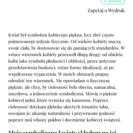
dostępny
Zapytaj o Wydruk
Kwiat był symbolem kobiecego piękna, lecz zbyt często
pojmowanego jedynie fizycznie. Od wieków kobiety męczą
swoje ciała, by dostosować się do panujących standardów. W
sztuce wizerunek kobiety przeszedł długą drogę: od obiektu
kultu jako symbolu płodności i obfitości, przez antyczne
przedstawienia boskości, różne formy idealizacji, aż po
współczesne wypaczenia. W moich obrazach pragnę
odrodzić ten wizerunek. Nie opowiadam o fizycznym
pięknie, ale chcę, by cielesność była obecna, namacalna,
zmysłowa, a jednocześnie symboliczna. Mówię o pięknie
kobiecej pełni, które wymyka się kanonom. Poprzez
cielesność dotykam głęboko ukrytych tematów tabu,
oswajam je, ukazuję naturalność i przywracam godność
poprzez mój własny pokłon i docenienie kobiecej świątyni.
Moje symboliczne kwiaty składam na jej