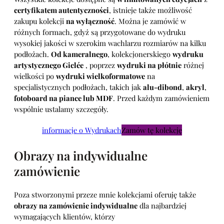
certyfikatem autentyczności
, istnieje także możliwość
zakupu kolekcji
na wyłączność
. Można je zamówić w
różnych formach, gdyż są przygotowane do wydruku
wysokiej jakości w szerokim wachlarzu rozmiarów na kilku
podłożach.
Od kameralnego
, kolekcjonerskiego
wydruku
artystycznego Giclée
, poprzez
wydruki na płótnie
różnej
wielkości po
wydruki wielkoformatowe
na
specjalistycznych podłożach, takich jak
alu-dibond
,
akryl
,
fotoboard na piance lub MDF
. Przed każdym zamówieniem
wspólnie ustalamy szczegóły.
informacje o Wydrukach
Zamów tę kolekcję
Obrazy na indywidualne
zamówienie
Poza stworzonymi przeze mnie kolekcjami oferuję także
obrazy na zamówienie indywidualne
dla najbardziej
wymagających klientów, którzy