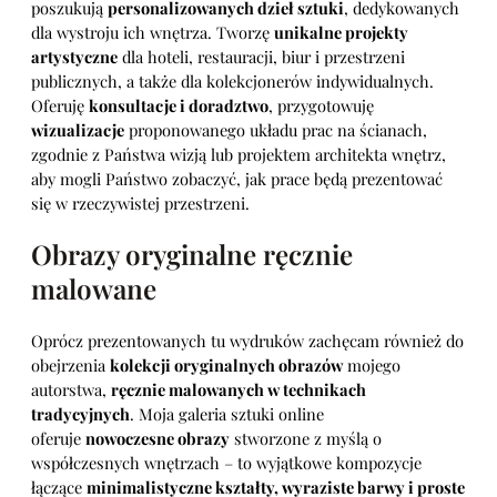
poszukują
personalizowanych dzieł sztuki
, dedykowanych
dla wystroju ich wnętrza. Tworzę
unikalne projekty
artystyczne
dla hoteli, restauracji, biur i przestrzeni
publicznych, a także dla kolekcjonerów indywidualnych.
Oferuję
konsultacje i doradztwo
, przygotowuję
wizualizacje
proponowanego układu prac na ścianach,
zgodnie z Państwa wizją lub projektem architekta wnętrz,
aby mogli Państwo zobaczyć, jak prace będą prezentować
się w rzeczywistej przestrzeni.
Obrazy oryginalne ręcznie
malowane
Oprócz prezentowanych tu wydruków zachęcam również do
obejrzenia
kolekcji oryginalnych obrazów
mojego
autorstwa,
ręcznie malowanych w technikach
tradycyjnych
. Moja galeria sztuki online
oferuje
nowoczesne obrazy
stworzone z myślą o
współczesnych wnętrzach – to wyjątkowe kompozycje
łączące
minimalistyczne kształty, wyraziste barwy i proste