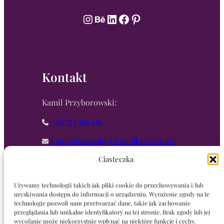
Instagram
Behance
LinkedIn
Facebook
Pinterest
Kontakt
Kamil Przyborowski:
+48 723 396 291
k.przyborowski@wolodkiewicz.art
Ciasteczka
Wrocław, Polska
Używamy technologii takich jak pliki cookie do przechowywania i/lub
uzyskiwania dostępu do informacji o urządzeniu. Wyrażenie zgody na te
Nawigacja
technologie pozwoli nam przetwarzać dane, takie jak zachowanie
przeglądania lub unikalne identyfikatory na tej stronie. Brak zgody lub jej
wycofanie może niekorzystnie wpłynąć na niektóre funkcje i cechy.