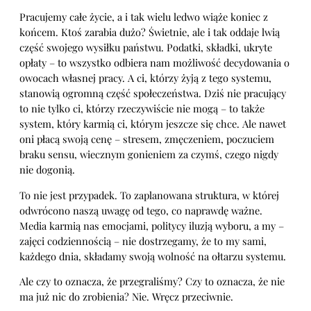
Pracujemy całe życie, a i tak wielu ledwo wiąże koniec z
końcem. Ktoś zarabia dużo? Świetnie, ale i tak oddaje lwią
część swojego wysiłku państwu. Podatki, składki, ukryte
opłaty – to wszystko odbiera nam możliwość decydowania o
owocach własnej pracy. A ci, którzy żyją z tego systemu,
stanowią ogromną część społeczeństwa. Dziś nie pracujący
to nie tylko ci, którzy rzeczywiście nie mogą – to także
system, który karmią ci, którym jeszcze się chce. Ale nawet
oni płacą swoją cenę – stresem, zmęczeniem, poczuciem
braku sensu, wiecznym gonieniem za czymś, czego nigdy
nie dogonią.
To nie jest przypadek. To zaplanowana struktura, w której
odwrócono naszą uwagę od tego, co naprawdę ważne.
Media karmią nas emocjami, politycy iluzją wyboru, a my –
zajęci codziennością – nie dostrzegamy, że to my sami,
każdego dnia, składamy swoją wolność na ołtarzu systemu.
Ale czy to oznacza, że przegraliśmy? Czy to oznacza, że nie
ma już nic do zrobienia? Nie. Wręcz przeciwnie.