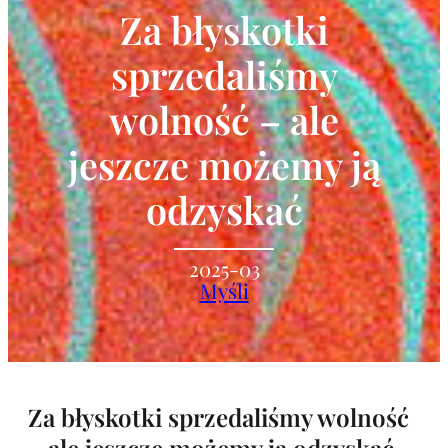
Za błyskotki
sprzedaliśmy
wolność – ale
jeszcze możemy ją
odzyskać
2025-03
Myśli
Za błyskotki sprzedaliśmy wolność
– ale jeszcze możemy ją odzyskać