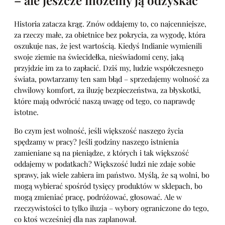
Historia zatacza krąg. Znów oddajemy to, co najcenniejsze,
za rzeczy małe, za obietnice bez pokrycia, za wygodę, która
oszukuje nas, że jest wartością. Kiedyś Indianie wymienili
swoje ziemie na świecidełka, nieświadomi ceny, jaką
przyjdzie im za to zapłacić. Dziś my, ludzie współczesnego
świata, powtarzamy ten sam błąd – sprzedajemy wolność za
chwilowy komfort, za iluzję bezpieczeństwa, za błyskotki,
które mają odwrócić naszą uwagę od tego, co naprawdę
istotne.
Bo czym jest wolność, jeśli większość naszego życia
spędzamy w pracy? Jeśli godziny naszego istnienia
zamieniane są na pieniądze, z których i tak większość
oddajemy w podatkach? Większość ludzi nie zdaje sobie
sprawy, jak wiele zabiera im państwo. Myślą, że są wolni, bo
mogą wybierać spośród tysięcy produktów w sklepach, bo
mogą zmieniać pracę, podróżować, głosować. Ale w
rzeczywistości to tylko iluzja – wybory ograniczone do tego,
co ktoś wcześniej dla nas zaplanował.