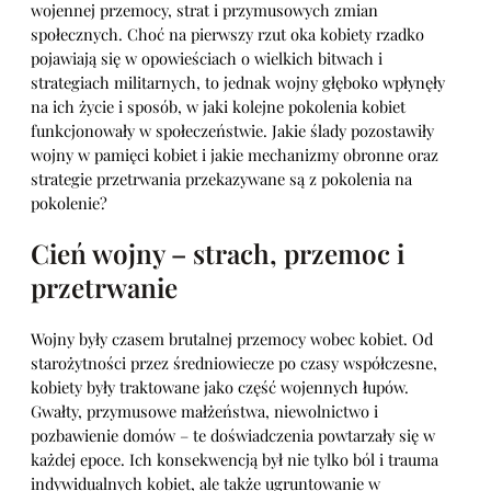
wojennej przemocy, strat i przymusowych zmian
społecznych. Choć na pierwszy rzut oka kobiety rzadko
pojawiają się w opowieściach o wielkich bitwach i
strategiach militarnych, to jednak wojny głęboko wpłynęły
na ich życie i sposób, w jaki kolejne pokolenia kobiet
funkcjonowały w społeczeństwie. Jakie ślady pozostawiły
wojny w pamięci kobiet i jakie mechanizmy obronne oraz
strategie przetrwania przekazywane są z pokolenia na
pokolenie?
Cień wojny – strach, przemoc i
przetrwanie
Wojny były czasem brutalnej przemocy wobec kobiet. Od
starożytności przez średniowiecze po czasy współczesne,
kobiety były traktowane jako część wojennych łupów.
Gwałty, przymusowe małżeństwa, niewolnictwo i
pozbawienie domów – te doświadczenia powtarzały się w
każdej epoce. Ich konsekwencją był nie tylko ból i trauma
indywidualnych kobiet, ale także ugruntowanie w