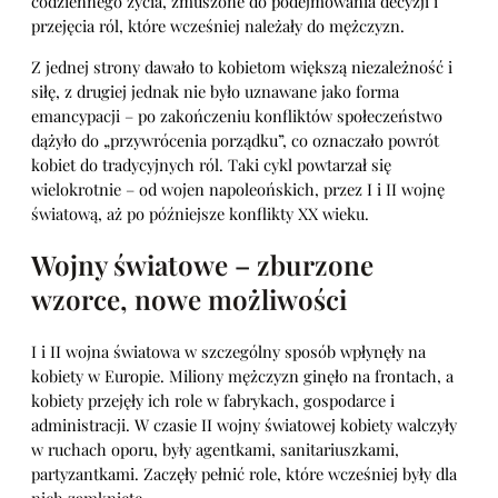
codziennego życia, zmuszone do podejmowania decyzji i
przejęcia ról, które wcześniej należały do mężczyzn.
Z jednej strony dawało to kobietom większą niezależność i
siłę, z drugiej jednak nie było uznawane jako forma
emancypacji – po zakończeniu konfliktów społeczeństwo
dążyło do „przywrócenia porządku”, co oznaczało powrót
kobiet do tradycyjnych ról. Taki cykl powtarzał się
wielokrotnie – od wojen napoleońskich, przez I i II wojnę
światową, aż po późniejsze konflikty XX wieku.
Wojny światowe – zburzone
wzorce, nowe możliwości
I i II wojna światowa w szczególny sposób wpłynęły na
kobiety w Europie. Miliony mężczyzn ginęło na frontach, a
kobiety przejęły ich role w fabrykach, gospodarce i
administracji. W czasie II wojny światowej kobiety walczyły
w ruchach oporu, były agentkami, sanitariuszkami,
partyzantkami. Zaczęły pełnić role, które wcześniej były dla