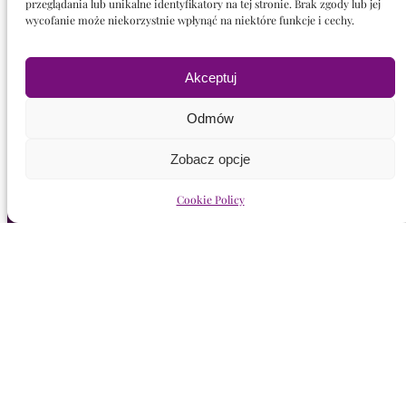
przeglądania lub unikalne identyfikatory na tej stronie. Brak zgody lub jej
+48 723 396 291
wycofanie może niekorzystnie wpłynąć na niektóre funkcje i cechy.
k.przyborowski@wolodkiewicz.art
Wrocław, Polska
Akceptuj
Odmów
Nawigacja
Zobacz opcje
Cookie Policy
Witaj!
Kolekcje
Wydruki
Myśli
Wystawy
Jasna Sfera
Fenomenarium
Kręgi i Sesje
Prasa