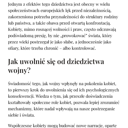
Jednym z efektów tego dziedzictwa jest obecny w wielu
społeczeństwach europejskich lęk przed niezależnością,
zakorzeniona potrzeba przynależności do struktury rodziny
lub państwa, a także obawa przed otwartą konfrontacją.
Kobiety, mimo rosnącej wolności i praw, często odczuwają
podświadomą presję, by nie „prowokować” świata, który
przez wieki postrzegał je jako słabe, a jednocześnie jako
ofiary, które trzeba chronić – albo kontrolować.
Jak uwolnić się od dziedzictwa
wojny?
Świadomość tego, jak wojny wpłynęły na pokolenia kobiet,
to pierwszy krok do uwolnienia się od ich psychologicznych
konsekwencji. Wiedza o tym, jak przeszłe doświadczenia
kształtowały społeczne role kobiet, pozwala lepiej zrozumieć
mechanizmy, które nadal wpływają na nasze postrzeganie
siebie i świata.
Współczesne kobiety mogą budować nowe narracje, oparte