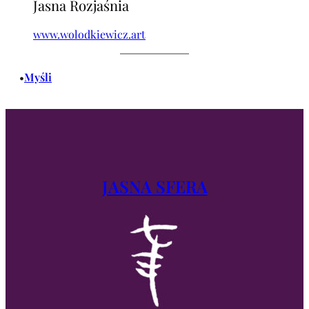
Jasna Rozjaśnia
www.wolodkiewicz.art
Myśli
•
JASNA SFERA