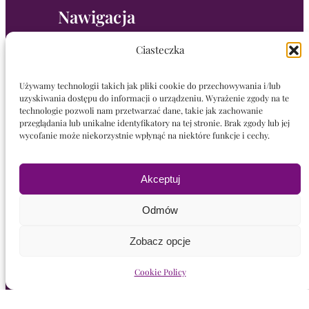
Nawigacja
Ciasteczka
Witaj!
Kolekcje
Używamy technologii takich jak pliki cookie do przechowywania i/lub
Wydruki
uzyskiwania dostępu do informacji o urządzeniu. Wyrażenie zgody na te
Myśli
technologie pozwoli nam przetwarzać dane, takie jak zachowanie
Wystawy
przeglądania lub unikalne identyfikatory na tej stronie. Brak zgody lub jej
wycofanie może niekorzystnie wpłynąć na niektóre funkcje i cechy.
Jasna Sfera
Fenomenarium
Kręgi i Sesje
Akceptuj
Prasa
Bio
Odmów
Kontakt
S
Zobacz opcje
Szukaj
z
u
k
Cookie Policy
a
Katarzyna Wołodkiewicz-Przyborowska © 2025 Wszystkie
j
prawa zastrzeżone. All Rights Reserved.