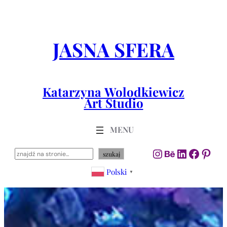
Przejdź
do
treści
JASNA SFERA
Katarzyna Wolodkiewicz
Art Studio
Instagram
Behance
LinkedIn
Facebo
Pint
Szukaj
szukaj
Polski
▼