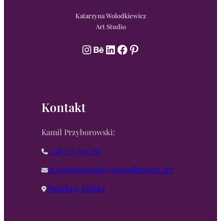
Katarzyna Wolodkiewicz
Art Studio
Instagram
Behance
LinkedIn
Facebook
Pinterest
Kontakt
Kamil Przyborowski:
+48 723 396 291
k.przyborowski@wolodkiewicz.art
Wrocław, Polska