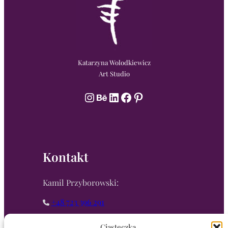
Katarzyna Wolodkiewicz
Art Studio
Instagram
Behance
LinkedIn
Facebook
Pinterest
Kontakt
Kamil Przyborowski:
+48 723 396 291
k.przyborowski@wolodkiewicz.art
Ciasteczka