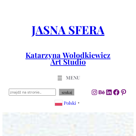
Przejdź
do
treści
JASNA SFERA
Katarzyna Wolodkiewicz
Art Studio
Instagram
Behance
LinkedIn
Facebo
Pint
Szukaj
szukaj
Polski
▼