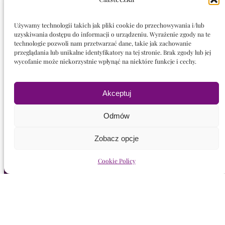
Wrocław, Polska
Używamy technologii takich jak pliki cookie do przechowywania i/lub
uzyskiwania dostępu do informacji o urządzeniu. Wyrażenie zgody na te
technologie pozwoli nam przetwarzać dane, takie jak zachowanie
przeglądania lub unikalne identyfikatory na tej stronie. Brak zgody lub jej
Nawigacja
wycofanie może niekorzystnie wpłynąć na niektóre funkcje i cechy.
Witaj!
Akceptuj
Kolekcje
Wydruki
Odmów
Myśli
Wystawy
Zobacz opcje
Jasna Sfera
Fenomenarium
Cookie Policy
Kręgi i Sesje
Prasa
Bio
Kontakt
S
Szukaj