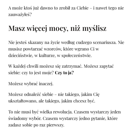
A może ktoś już dawno to zrobił za Ciebie – i nawet tego nie
zauważyłeś?
Masz więcej mocy, niż myślisz
Nie jesteś skazany na życie według cudzego scenariusza. Nie
musisz powtarzać wzorców, które wgrano Ci w
dzieciństwie, w kulturze, w społeczeństwie.
W każdej chwili możesz się zatrzymać. Możesz zapytać
siebie: czy to jest moje?
Czy to ja?
Możesz wybrać inaczej.
Możesz odnaleźć siebie – nie takiego, jakim Cię
ukształtowano, ale takiego, jakim chcesz być.
To nie musi być wielka rewolucja. Czasem wystarczy jeden
świadomy wybór. Czasem wystarczy jedno pytanie, które
zadasz sobie po raz pierwszy.