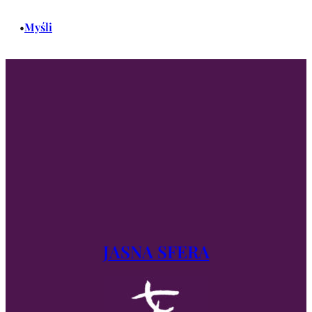
Myśli
•
JASNA SFERA