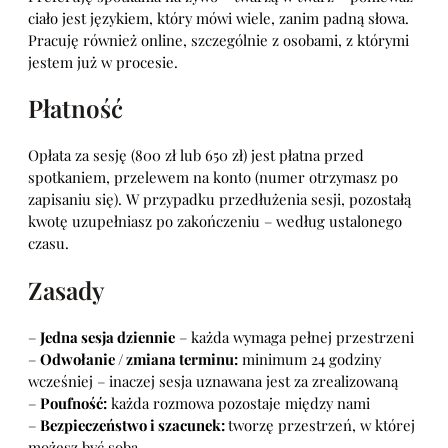
ciało jest językiem, który mówi wiele, zanim padną słowa.
Pracuję również online, szczególnie z osobami, z którymi
jestem już w procesie.
Płatność
Opłata za sesję (800 zł lub 650 zł) jest płatna przed
spotkaniem, przelewem na konto (numer otrzymasz po
zapisaniu się). W przypadku przedłużenia sesji, pozostałą
kwotę uzupełniasz po zakończeniu – według ustalonego
czasu.
Zasady
–
Jedna sesja dziennie
– każda wymaga pełnej przestrzeni
–
Odwołanie / zmiana terminu:
minimum 24 godziny
wcześniej – inaczej sesja uznawana jest za zrealizowaną
–
Poufność:
każda rozmowa pozostaje między nami
–
Bezpieczeństwo i szacunek:
tworzę przestrzeń, w której
możesz być sobą