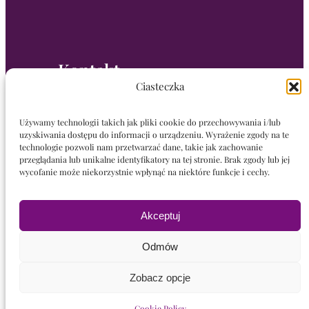
Kontakt
Ciasteczka
Kamil Przyborowski:
Używamy technologii takich jak pliki cookie do przechowywania i/lub
+48 723 396 291
uzyskiwania dostępu do informacji o urządzeniu. Wyrażenie zgody na te
technologie pozwoli nam przetwarzać dane, takie jak zachowanie
k.przyborowski@wolodkiewicz.art
przeglądania lub unikalne identyfikatory na tej stronie. Brak zgody lub jej
wycofanie może niekorzystnie wpłynąć na niektóre funkcje i cechy.
Wrocław, Polska
Akceptuj
Nawigacja
Odmów
Zobacz opcje
Witaj!
Kolekcje
Cookie Policy