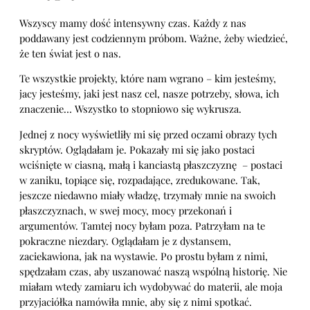
Wszyscy mamy dość intensywny czas. Każdy z nas
poddawany jest codziennym próbom. Ważne, żeby wiedzieć,
że ten świat jest o nas.
Te wszystkie projekty, które nam wgrano – kim jesteśmy,
jacy jesteśmy, jaki jest nasz cel, nasze potrzeby, słowa, ich
znaczenie… Wszystko to stopniowo się wykrusza.
Jednej z nocy wyświetliły mi się przed oczami obrazy tych
skryptów. Oglądałam je. Pokazały mi się jako postaci
wciśnięte w ciasną, małą i kanciastą płaszczyznę – postaci
w zaniku, topiące się, rozpadające, zredukowane. Tak,
jeszcze niedawno miały władzę, trzymały mnie na swoich
płaszczyznach, w swej mocy, mocy przekonań i
argumentów. Tamtej nocy byłam poza. Patrzyłam na te
pokraczne niezdary. Oglądałam je z dystansem,
zaciekawiona, jak na wystawie. Po prostu byłam z nimi,
spędzałam czas, aby uszanować naszą wspólną historię. Nie
miałam wtedy zamiaru ich wydobywać do materii, ale moja
przyjaciółka namówiła mnie, aby się z nimi spotkać.