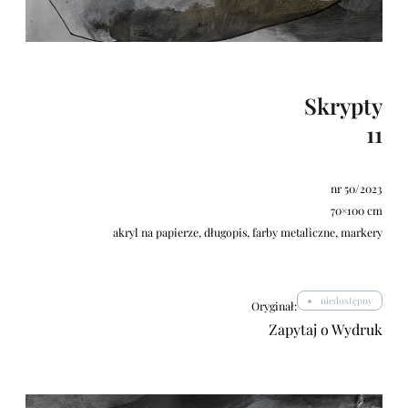
Skrypty
11
nr 50/2023
70×100 cm
akryl na papierze, długopis, farby metaliczne, markery
niedostępny
Oryginał:
Zapytaj o Wydruk