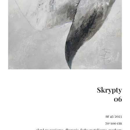
Skrypty
06
nr 45/2023
70×100 cm