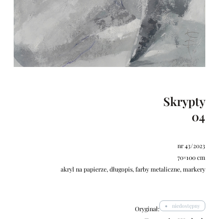
Skrypty
04
nr 43/2023
70×100 cm
akryl na papierze, długopis, farby metaliczne, markery
niedostępny
Oryginał: