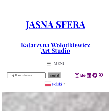
Przejdź
do
treści
JASNA SFERA
Katarzyna Wolodkiewicz
Art Studio
Instagram
Behance
LinkedIn
Facebo
Pint
Szukaj
szukaj
Polski
▼