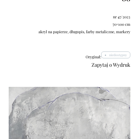
nr 47/2023
70×100 cm
akryl na papierze, długopis, farby metaliczne, markery
niedostępny
Oryginał:
Zapytaj o Wydruk